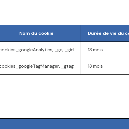
Nom du cookie
Durée de vie du c
cookies_googleAnalytics, _ga, _gid
13 mois
cookies_googleTagManager, _gtag
13 mois