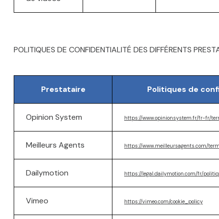
POLITIQUES DE CONFIDENTIALITÉ DES DIFFÉRENTS PREST
Prestataire
Politiques de conf
Opinion System
https://www.opinionsystem.fr/fr-fr/te
Meilleurs Agents
https://www.meilleursagents.com/ter
Dailymotion
https://legal.dailymotion.com/fr/politi
Vimeo
https://vimeo.com/cookie_policy