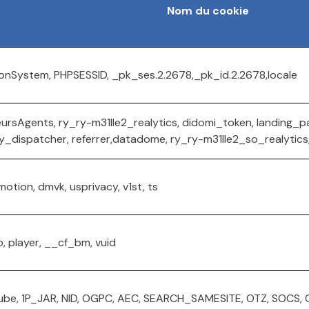
Nom du cookie
onSystem, PHPSESSID, _pk_ses.2.2678,_pk_id.2.2678,locale
eursAgents, ry_ry-m31lle2_realytics, didomi_token, landing_
y_dispatcher, referrer,datadome, ry_ry-m31lle2_so_realytics,
otion, dmvk, usprivacy, v1st, ts
, player, __cf_bm, vuid
ube, 1P_JAR, NID, OGPC, AEC, SEARCH_SAMESITE, OTZ, SOCS,