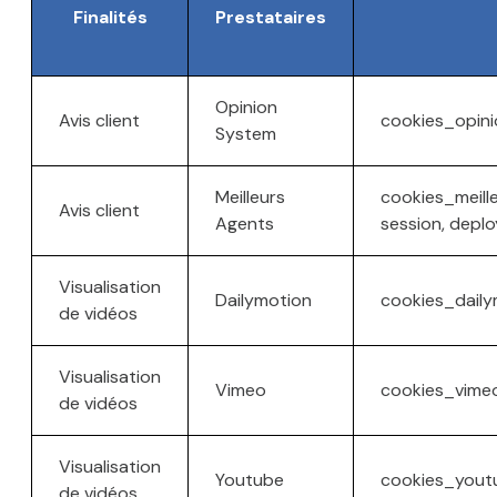
Finalités
Prestataires
Opinion
Avis client
cookies_opini
System
Meilleurs
cookies_meill
Avis client
Agents
session, deplo
Visualisation
Dailymotion
cookies_dailym
de vidéos
Visualisation
Vimeo
cookies_vimeo
de vidéos
Visualisation
Youtube
cookies_yout
de vidéos