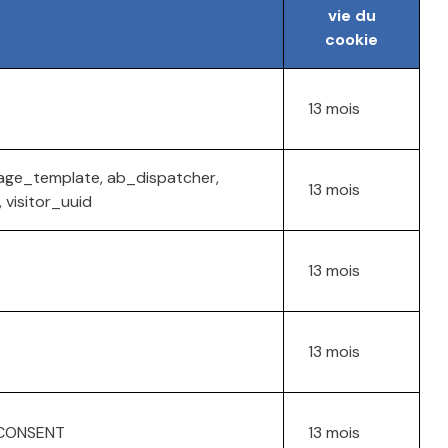
vie du
cookie
13 mois
page_template, ab_dispatcher,
13 mois
 visitor_uuid
13 mois
13 mois
 CONSENT
13 mois