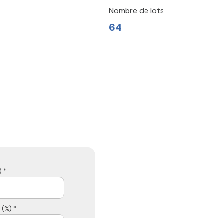
Nombre de lots
64
 *
 (%) *