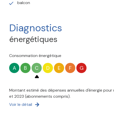
balcon
Diagnostics
énergétiques
Consommation énergétique
A
B
C
D
E
F
G
Montant estimé des dépenses annuelles d'énergie pour u
et 2023 (abonnements compris).
Voir le détail