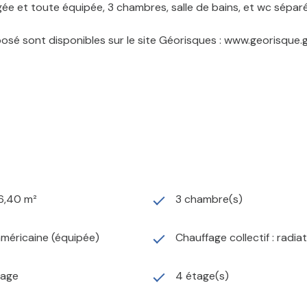
gée et toute équipée, 3 chambres, salle de bains, et wc sépar
posé sont disponibles sur le site Géorisques : www.georisque.g
6,40 m²
3 chambre(s)
américaine (équipée)
Chauffage collectif : radia
tage
4 étage(s)