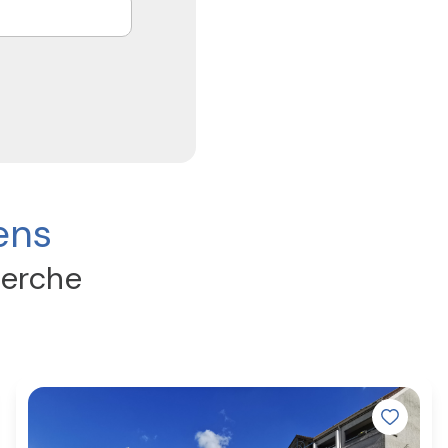
ens
herche