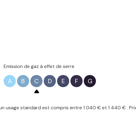
Emission de gaz à effet de serre
A
B
C
D
E
F
G
n usage standard est compris entre 1 040 € et 1 440 € . Pri