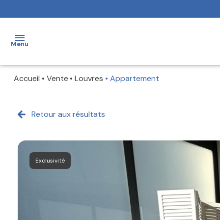
Menu
Accueil
Vente
Louvres
Appartement
ACCUEIL
NOS
Retour aux résultats
BIENS
ESTIMATION
Exclusivité
NOTRE
ÉQUIPE
ALERTE
E-MAIL