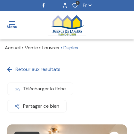
0
Fr
Menu
Accueil
Vente
Louvres
Duplex
ACCUEIL
NOS
Retour aux résultats
BIENS
ESTIMATION
Télécharger la fiche
NOTRE
Partager ce bien
ÉQUIPE
ALERTE
E-MAIL