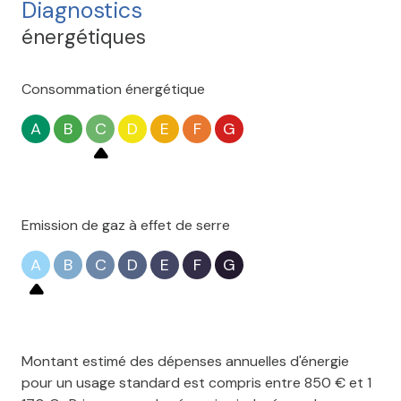
Diagnostics
énergétiques
Consommation énergétique
A
B
C
D
E
F
G
Emission de gaz à effet de serre
A
B
C
D
E
F
G
Montant estimé des dépenses annuelles d'énergie
pour un usage standard est compris entre 850 € et 1