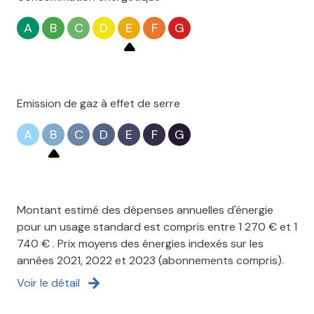
A
B
C
D
E
F
G
Emission de gaz à effet de serre
A
B
C
D
E
F
G
Montant estimé des dépenses annuelles d'énergie
pour un usage standard est compris entre 1 270 € et 1
740 € . Prix moyens des énergies indexés sur les
années 2021, 2022 et 2023 (abonnements compris).
Voir le détail