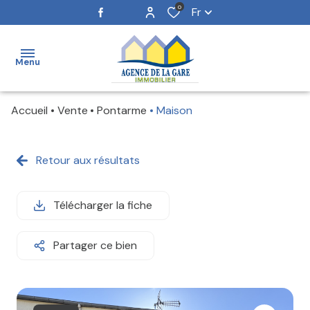
0
Fr
Menu
Accueil
Vente
Pontarme
Maison
ACCUEIL
NOS
Retour aux résultats
BIENS
ESTIMATION
Télécharger la fiche
NOTRE
Partager ce bien
ÉQUIPE
ALERTE
E-MAIL