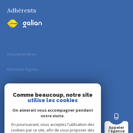
Adhérents
Nos partenaires
Mentions légales
Admin
Comme beaucoup, notre site
utilise les cookies
Nos honoraires
On aimerait vous accompagner pendant
Politique RGPD
votre visite.
En poursuivant, vous acceptez l'utilisation des
Appeler
cookies par ce site, afin de vous proposer des
Cookies
l'agence