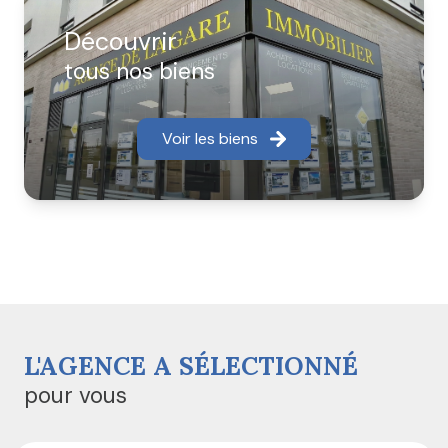
les plus précises et vous font profiter de leur
expérience afin de vous apporter la réactivité qu'il se
Découvrir
doit.
tous nos biens
Nos agences interviennent sur les communes de
Louvres, Puiseux en France, Marly la Ville, Fosses,
Voir les biens
Survilliers, Vémars, Villeron, Saint Witz, Fontenay en
Parisis, Mareil en France, Bellefontaine,Moussy le Neuf,
Moussy le Vieux, La Chapelle en Serval, Orry la Ville,
Plailly, Mortefontaine.
Nous commercialisons également des
programmes immobiliers neufs.
L'AGENCE A SÉLECTIONNÉ
pour vous