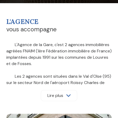
L'AGENCE
vous accompagne
L'Agence de la Gare, c'est 2 agences immobilières
agréées FNAIM (1ère Fédération immobilière de France)
implantées depuis 1991 sur les communes de Louvres
et de Fosses.
Les 2 agences sont situées dans le Val d'OIse (95)
sur le secteur Nord de l'aéroport Roissy Charles de
Gaulle.
Lire plus
Vous cherchez à acheter, à vendre ou encore à
louer dans le Val d'Oise (95), la Seine et Marne (77) et
l'Oise (60) ? Nos agences répondent à vos demandes