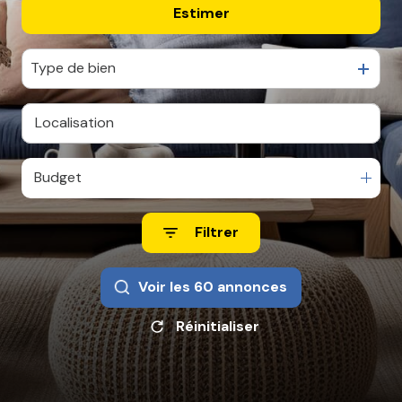
Estimer
De l'ancien
CONTACT
De l'immo pro
Type de bien
Budget
Filtrer
Voir les
60
annonces
Réinitialiser