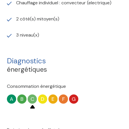
Chauffage individuel : convecteur (electrique)
2 côté(s) mitoyen(s)
3 niveau(x)
Diagnostics
énergétiques
Consommation énergétique
A
B
C
D
E
F
G