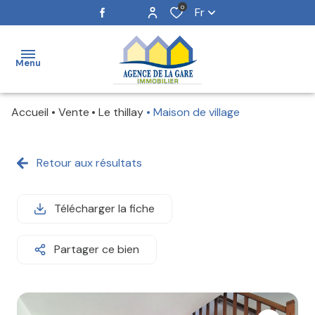
0
Fr
Menu
Accueil
Vente
Le thillay
Maison de village
ACCUEIL
NOS
Retour aux résultats
BIENS
ESTIMATION
Télécharger la fiche
NOTRE
Partager ce bien
ÉQUIPE
ALERTE
E-MAIL