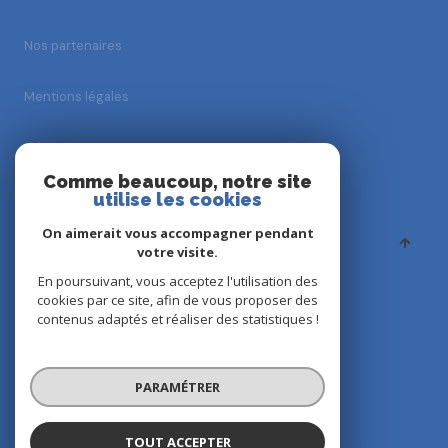
Nos partenaires
Mentions légales
Admin
Comme beaucoup, notre site
utilise les cookies
Nos honoraires
On aimerait vous accompagner pendant
Politique RGPD
votre visite.
En poursuivant, vous acceptez l'utilisation des
cookies par ce site, afin de vous proposer des
Cookies
contenus adaptés et réaliser des statistiques !
© 2026 | Tous droits réservés
PARAMÉTRER
Réalisé par
TOUT ACCEPTER