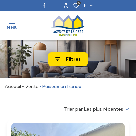
0
Fr
Menu
ACCUEIL
Filtrer
NOS
BIENS
Accueil
Vente
Puiseux en france
ESTIMATION
NOTRE
Trier par Les plus récentes
ÉQUIPE
ALERTE
E-MAIL