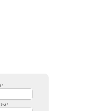
 *
 (%) *