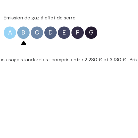
Emission de gaz à effet de serre
A
B
C
D
E
F
G
n usage standard est compris entre 2 280 € et 3 130 € . Prix