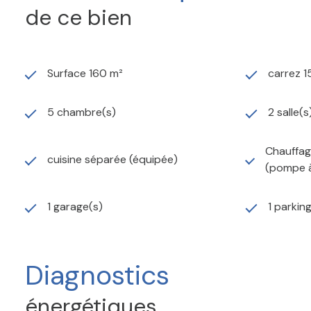
de ce bien
Surface 160 m²
carrez 1
5 chambre(s)
2 salle(s
Chauffage
cuisine séparée (équipée)
(pompe à
1 garage(s)
1 parkin
Diagnostics
énergétiques