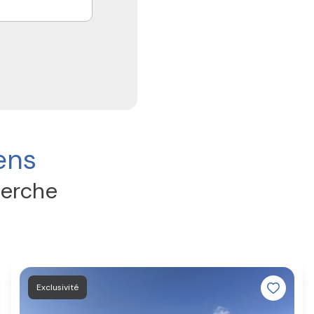
ens
herche
Exclusivité