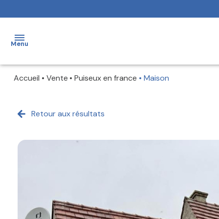
Menu
Accueil
Vente
Puiseux en france
Maison
ACCUEIL
NOS
Retour aux résultats
BIENS
ESTIMATION
NOTRE
ÉQUIPE
ALERTE
E-MAIL