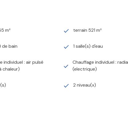
55 m²
terrain 521 m²
) de bain
1 salle(s) d'eau
 individuel : air pulsé
Chauffage individuel : radi
 chaleur)
(electrique)
g(s)
2 niveau(x)