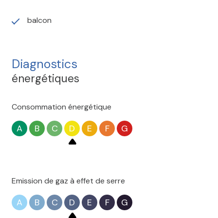
balcon
Diagnostics
énergétiques
Consommation énergétique
A
B
C
D
E
F
G
Emission de gaz à effet de serre
A
B
C
D
E
F
G