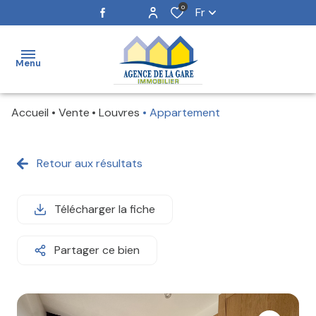
0
Fr
Menu
Accueil
Vente
Louvres
Appartement
ACCUEIL
NOS
Retour aux résultats
BIENS
ESTIMATION
Télécharger la fiche
NOTRE
Partager ce bien
ÉQUIPE
ALERTE
E-MAIL