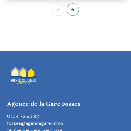
Agence de la Gare Fosses
01 34 72 92 92
fosses@agencegare.immo
58 Avenue Henri Barbusse